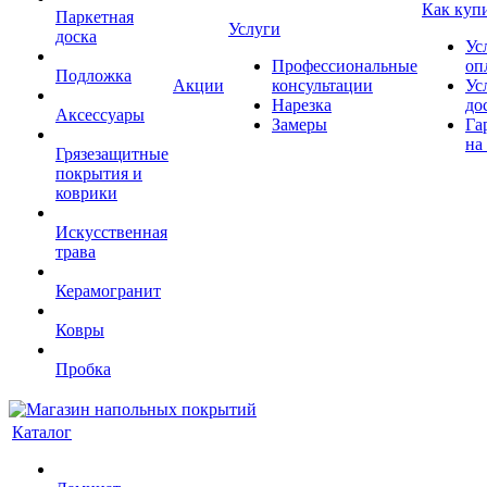
Как куп
Паркетная
Услуги
доска
Ус
Профессиональные
оп
Подложка
Акции
консультации
Ус
Нарезка
до
Аксессуары
Замеры
Га
на
Грязезащитные
покрытия и
коврики
Искусственная
трава
Керамогранит
Ковры
Пробка
Каталог