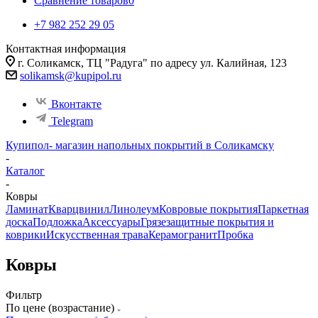
Сравнение товаров
0
+7 982 252 29 05
Контактная информация
г. Соликамск, ТЦ "Радуга" по адресу ул. Калийная, 123
solikamsk@kupipol.ru
Вконтакте
Telegram
Купипол- магазин напольных покрытий в Соликамску
-
Каталог
-
Ковры
Ламинат
Кварцвинил
Линолеум
Ковровые покрытия
Паркетная
доска
Подложка
Аксессуары
Грязезащитные покрытия и
коврики
Искусственная трава
Керамогранит
Пробка
Ковры
Фильтр
По цене (возрастание)