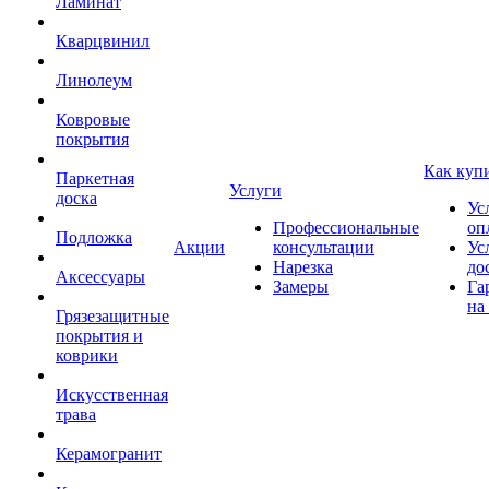
Ламинат
Кварцвинил
Линолеум
Ковровые
покрытия
Как куп
Паркетная
Услуги
доска
Ус
Профессиональные
оп
Подложка
Акции
консультации
Ус
Нарезка
до
Аксессуары
Замеры
Га
на
Грязезащитные
покрытия и
коврики
Искусственная
трава
Керамогранит