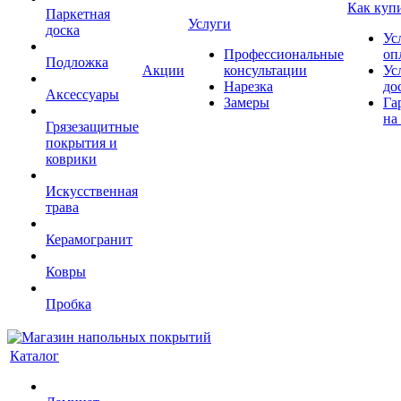
Как куп
Паркетная
Услуги
доска
Ус
Профессиональные
оп
Подложка
Акции
консультации
Ус
Нарезка
до
Аксессуары
Замеры
Га
на
Грязезащитные
покрытия и
коврики
Искусственная
трава
Керамогранит
Ковры
Пробка
Каталог