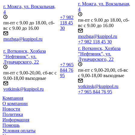
г. Можга, ул. Вокзальная,
г. Можга, ул. Вокзальная,
4
4
+7 982
пн-пт с 9.00 до 18.00, сб-
пн-пт с 9.00 до 18.00, сб-
118 45
вс с 9.00 до 16.00
вс с 9.00 до 16.00
30
mozhga@kupipol.ru
mozhga@kupipol.ru
+7 982 118 45 30
г. Воткинск, Хозбаза
г. Воткинск, Хозбаза
"Нефтяник", ул.
"Нефтяник", ул.
Луначарского, 22
Луначарского, 22
+7 965
844 76
пн-пт с 9,00-20,00, сб-вс
пн-пт с 9,00-20,00, сб-вс с
95
с 9,00-18,00 выходные
9,00-18,00 выходные
votkinsk@kupipol.ru
votkinsk@kupipol.ru
+7 965 844 76 95
Компания
О компании
Новости
Политика
Информация
Помощь
Условия оплаты