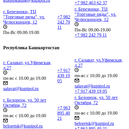
krasnokamsk@kupipol.ru
+7 982 463 62 37
г. Березники, ТЦ
г. Березники, ТЦ
"Торговые ряды", ул.
"Торговые ряды", ул.
+7 982
Челюскинцев, 12
Челюскинцев, 12
242 79
11
Пн-Вс 09.00-19.00
Пн-Вс 09.00-19.00
+7 982 242 79 11
Республика Башкортостан
г. Салават, ул.Уфимская,
г. Салават, ул.Уфимская,
д.27
д.27
+7 917
439 19
пн-вс с 10.00 до 19.00
пн-вс с 10.00 до 19.00
05
salavat@kupipol.ru
salavat@kupipol.ru
+7 917 439 19 05
г. Белорецк, ул. 50 лет
г. Белорецк, ул. 50 лет
Октября, 72
Октября, 72
+7 963
895 40
пн-вс с 10.00 до 19.00
пн-вс с 10.00 до 19.00
21
beloretsk@kupipol.ru
beloretsk@kupipol.ru
+7 963 895 40 21