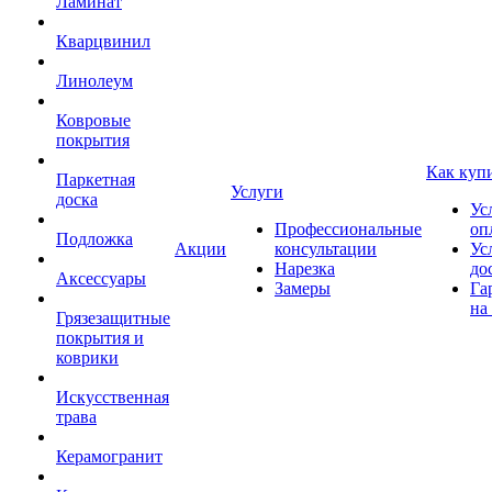
Ламинат
Кварцвинил
Линолеум
Ковровые
покрытия
Как куп
Паркетная
Услуги
доска
Ус
Профессиональные
оп
Подложка
Акции
консультации
Ус
Нарезка
до
Аксессуары
Замеры
Га
на
Грязезащитные
покрытия и
коврики
Искусственная
трава
Керамогранит